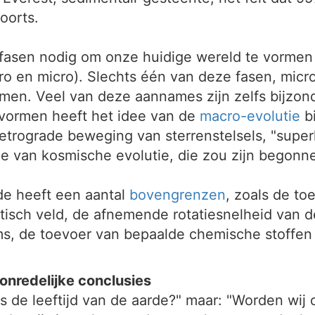
oorts.
ire fasen nodig om onze huidige wereld te vorme
acro en micro). Slechts één van deze fasen, mic
en. Veel van deze aannames zijn zelfs bijzond
nvormen heeft het idee van de
macro-evolutie
bi
rograde beweging van sterrenstelsels, "superho
ee van kosmische evolutie, die zou zijn begon
rde heeft een aantal
bovengrenzen
, zoals de t
tisch veld, de afnemende rotatiesnelheid van d
, de toevoer van bepaalde chemische stoffen 
 onredelijke conclusies
 is de leeftijd van de aarde?" maar: "Worden wi