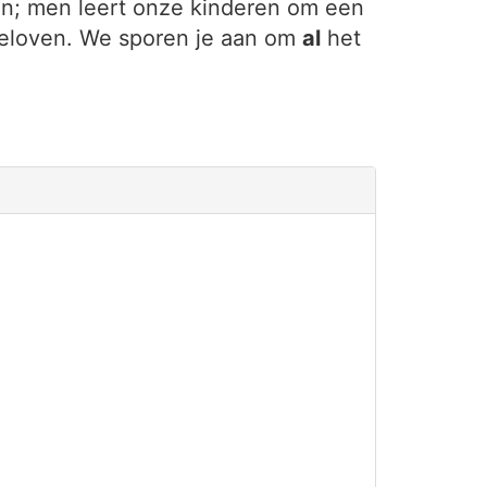
en; men leert onze kinderen om een
e geloven. We sporen je aan om
al
het