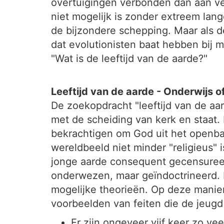
overtuigingen verbonden dan aan veri
niet mogelijk is zonder extreem lange
de bijzondere schepping. Maar als de
dat evolutionisten baat hebben bij 
"Wat is de leeftijd van de aarde?"
Leeftijd van de aarde - Onderwijs of
De zoekopdracht "leeftijd van de a
met de scheiding van kerk en staat
bekrachtigen om God uit het openbar
wereldbeeld niet minder "religieus" 
jonge aarde consequent gecensureerd
onderwezen, maar geïndoctrineerd. 
mogelijke theorieën. Op deze manier
voorbeelden van feiten die de jeugd
Er zijn ongeveer vijf keer zo ve