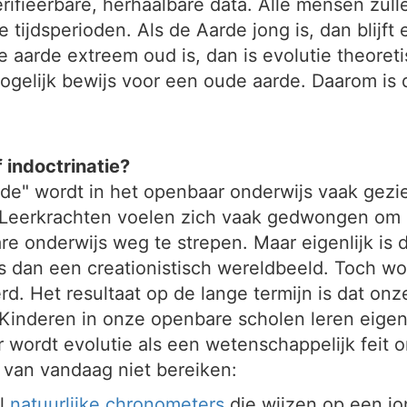
fieerbare, herhaalbare data. Alle mensen zulle
 tijdsperioden. Als de Aarde jong is, dan blijft
 aarde extreem oud is, dan is evolutie theoreti
mogelijk bewijs voor een oude aarde. Daarom is 
 indoctrinatie?
arde" wordt in het openbaar onderwijs vaak gez
. Leerkrachten voelen zich vaak gedwongen om
e onderwijs weg te strepen. Maar eigenlijk is d
is dan een creationistisch wereldbeeld. Toch w
. Het resultaat op de lange termijn is dat onz
Kinderen in onze openbare scholen leren eigen
 wordt evolutie als een wetenschappelijk feit
 van vandaag niet bereiken:
el
natuurlijke chronometers
die wijzen op een jo