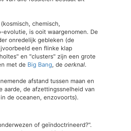
n (kosmisch, chemisch,
ro-evolutie, is ooit waargenomen. De
er onredelijk gebleken (de
jvoorbeeld een flinke klap
ltes" en "clusters" zijn een grote
nen met de
Big Bang
, de
oerknal
.
oenemende afstand tussen maan en
e aarde, de afzettingssnelheid van
in de oceanen, enzovoorts).
j onderwezen of geïndoctrineerd?".