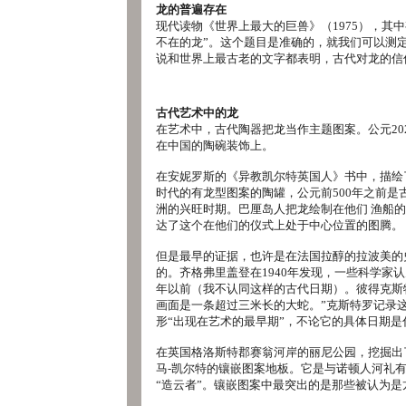
龙的普遍存在
现代读物《世界上最大的巨兽》（1975），其中
不在的龙”。这个题目是准确的，就我们可以测
说和世界上最古老的文字都表明，古代对龙的信
古代艺术中的龙
在艺术中，古代陶器把龙当作主题图案。公元20
在中国的陶碗装饰上。
在安妮罗斯的《异教凯尔特英国人》书中，描绘
时代的有龙型图案的陶罐，公元前500年之前是
洲的兴旺时期。巴厘岛人把龙绘制在他们 渔船
达了这个在他们的仪式上处于中心位置的图腾。
但是最早的证据，也许是在法国拉醇的拉波美的
的。齐格弗里盖登在1940年发现，一些科学家
年以前（我不认同这样的古代日期）。彼得克斯
画面是一条超过三米长的大蛇。”克斯特罗记录
形“出现在艺术的最早期”，不论它的具体日期是
在英国格洛斯特郡赛翁河岸的丽尼公园，挖掘出
马-凯尔特的镶嵌图案地板。它是与诺顿人河礼
“造云者”。镶嵌图案中最突出的是那些被认为是