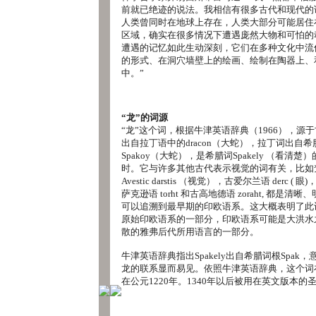
前就已绝迹的说法。我相信有很多古代和现代的
人类曾同时在地球上存在，人类大部分可能居住
区域，确实在很多情况下遭遇庞然大物和可怕的
遭遇的记忆如此生动深刻，它们在多种文化中流
的形式、在洞穴墙壁上的绘画、绘制在陶器上、
中。”
“龙”的词源
“龙”这个词，根据牛津英语辞典（1966），源
出自拉丁语中的dracon（大蛇），拉丁词出自
Spakoy（大蛇），是希腊词Spakely （看清
时。它与许多其他古代表示视觉的词有关，比如梵
Avestic darstis （视觉），古爱尔兰语 derc ( 眼)，
萨克逊语 torht 和古高地德语 zoraht, 都是
可以追溯到最早期的印欧语系。这大概表明了此
原始印欧语系的一部分，印欧语系可能是大洪水
散的雅弗后代所用语言的一部分。
牛津英语辞典指出Spakely出自希腊词根Spak
龙的联系显而易见。依照牛津英语辞典，这个词
在公元1220年。1340年以后被用在英文版本的