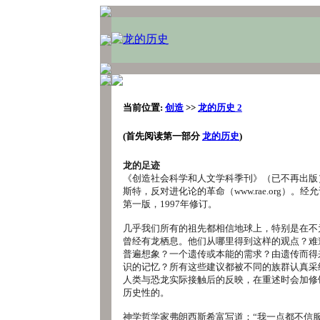
当前位置:
创造
>>
龙的历史 2
(首先阅读第一部分
龙的历史
)
龙的足迹
《创造社会科学和人文学科季刊》（已不再出版
斯特，反对进化论的革命（www.rae.org）。经允
第一版，1997年修订。
几乎我们所有的祖先都相信地球上，特别是在不
曾经有龙栖息。他们从哪里得到这样的观点？难
普遍想象？一个遗传或本能的需求？由遗传而得
识的记忆？所有这些建议都被不同的族群认真采
人类与恐龙实际接触后的反映，在重述时会加修
历史性的。
神学哲学家弗朗西斯希富写道：“我一点都不信