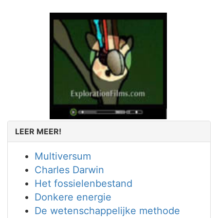
LEER MEER!
Multiversum
Charles Darwin
Het fossielenbestand
Donkere energie
De wetenschappelijke methode