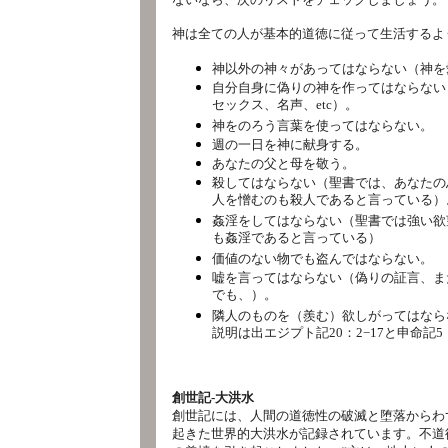
神は全ての人が基本的道徳に従って生活するよ
神以外の神々があってはならない（神を
自分自身に偽りの神を作ってはならない
セックス、名声、etc）。
神をのろう言葉を使ってはならない。
週の一日を神に献身する。
あなたの父と母を敬う。
殺してはならない（聖書では、あなたの
人を憎むのも殺人であると言っている）
姦淫をしてはならない（聖書では強い欲
も姦淫であると言っている）
価値のない物でも盗んではならない。
嘘を言ってはならない（偽りの証言、ま
でも、）。
隣人のものを（羨む）欲しがってはなら
説明は出エジプト記20：2−17と申命記5：
創世記‐大洪水
創世記には、人間の道徳性の破滅と堕落からわ
起きた世界的大洪水が記録されています。不道