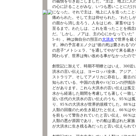
の義憤を引き起こしました。“主は、地上に人
の心に計ることがみな、いつも悪いことにだけ
になった。それで主は、地上に人を造ったこと
痛められた。そして主は仰せられた。‘わたし
の面から消し去ろう。人をはじめ、家畜やはう
至るまで。わたしは、これを造ったことを残念
だ。’しかし、ノアは、主の心にかなっていた”
5−8）。神は御自分の預言の
大洪水
で世界を裁
す。神の予言者エノクは“彼の死は齎される”の
の息子“メトシェラ、”を通してやがて来る裁き
関わらず、世界は悔い改める事がなかったので
創世記に加えて、時期不明瞭とはいえ、300近
洪水の言い伝えは、ヨーロッパ全体、アジア、
ストラリア、そしてアメリカに存在し、最古の
知られている、中国の古典やバビロンの抒情詩
どがあります。これら大洪水の言い伝えは孤立
水から経過した期間を考慮しても著しく一致して
近い古代の大洪水の言い伝えのうち、95％は
り、95％の大洪水が世界的規模でした。88％
人類の回復のため生き延びたと伝え、66％は
を前もって警告されていたと言い伝え、66％
人類の悪が原因であり、その船は選ばれた家族
が大洪水に生き残る為だったと言い伝えられて