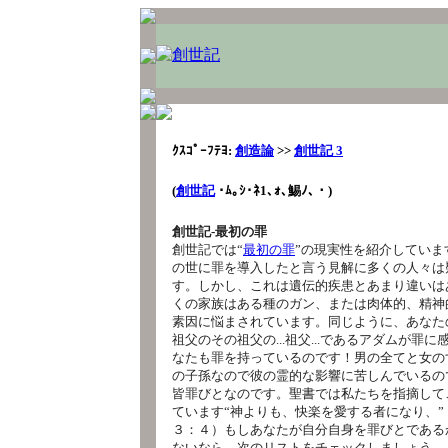
ｸｽｺﾟｰﾌﾃﾖ:
創造論
>>
創世記 3
(
創世記
･ﾑ｡ｼ･ﾈ1､ｫ､鯣ﾉ､・
)
創世記‐最初の罪
創世記では“
最初の罪
”の現実性を紹介していま
の世に罪を導入したと言う見解に多くの人々は
す。しかし、これは遺伝的疾患とあまり違いは
くの家族はある種のガン、または肉体的、精神
素因に悩まされています。同じように、あなた
祖父のその祖父の...祖父...であるアダムが罪
なたも罪を持っているのです！男の全てと女の
の子孫なので彼の霊的な影響に苦しんでいるの
皆罪びとなのです。聖書では私たちを指摘して
ています“神よりも、快楽を愛する者になり、”
３：４）もしあなたが自分自身を罪びとである
ないなら、次のリストをチェックしましょう。