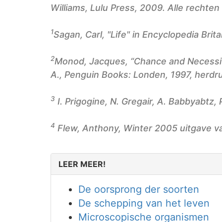
Williams, Lulu Press, 2009. Alle rechten
1
Sagan, Carl,
"Life"
in Encyclopedia Brita
2
Monod, Jacques,
“Chance and Necessit
A., Penguin Books: Londen, 1997, herdru
3
I. Prigogine, N. Gregair, A. Babbyabtz,
4
Flew, Anthony, Winter 2005 uitgave van 
LEER MEER!
De oorsprong der soorten
De schepping van het leven
Microscopische organismen