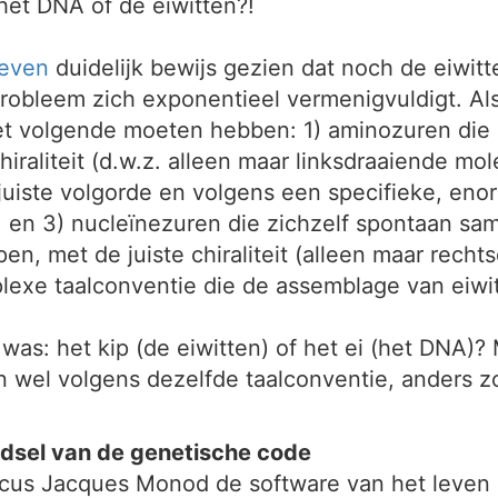
 het DNA of de eiwitten?!
leven
duidelijk bewijs gezien dat noch de eiwi
robleem zich exponentieel vermenigvuldigt. Als 
et volgende moeten hebben: 1) aminozuren die z
hiraliteit (d.w.z. alleen maar linksdraaiende mo
uiste volgorde en volgens een specifieke, eno
 en 3) nucleïnezuren die zichzelf spontaan s
, met de juiste chiraliteit (alleen maar rechts
exe taalconventie die de assemblage van eiwit
 was: het kip (de eiwitten) of het ei (het DNA)?
en wel volgens dezelfde taalconventie, anders z
adsel van de genetische code
cus Jacques Monod de software van het leven on