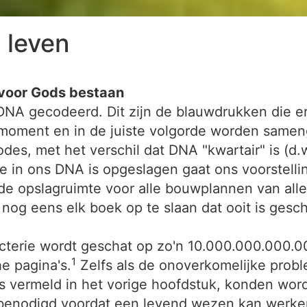
 leven
 voor Gods bestaan
 DNA gecodeerd. Dit zijn de blauwdrukken die e
 moment en in de juiste volgorde worden sameng
es, met het verschil dat DNA "kwartair" is (d.w.
die in ons DNA is opgeslagen gaat ons voorstell
e opslagruimte voor alle bouwplannen van alle 
 nog eens elk boek op te slaan dat ooit is gesc
acterie wordt geschat op zo'n 10.000.000.000.0
1
e pagina's.
Zelfs als de onoverkomelijke prob
s vermeld in het vorige hoofdstuk, konden word
 benodigd voordat een levend wezen kan werke