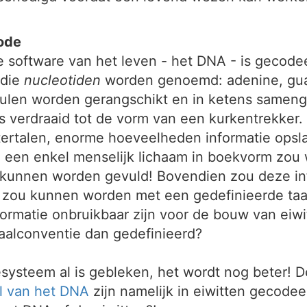
ode
de software van het leven - het DNA - is gecod
 die
nucleotiden
worden genoemd: adenine, gua
culen worden gerangschikt en in ketens samen
e is verdraaid tot de vorm van een kurkentrekker
utertalen, enorme hoeveelheden informatie ops
an een enkel menselijk lichaam in boekvorm zou
l kunnen worden gevuld! Bovendien zou deze in
kt zou kunnen worden met een gedefinieerde taa
rmatie onbruikbaar zijn voor de bouw van eiwitt
aalconventie dan gedefinieerd?
systeem al is gebleken, het wordt nog beter! 
l van het DNA
zijn namelijk in eiwitten gecod