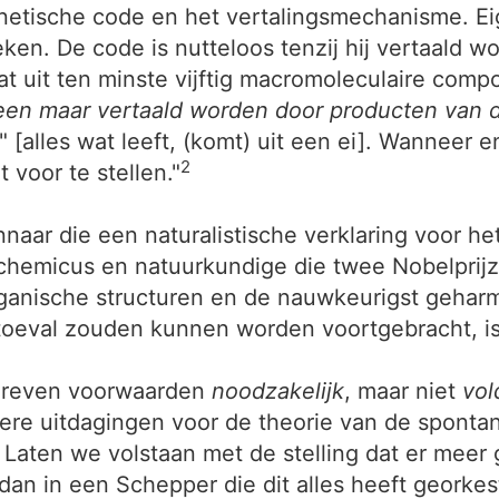
netische code en het vertalingsmechanisme. Ei
ken. De code is nutteloos tenzij hij vertaald w
aat uit ten minste vijftig macromoleculaire co
een maar vertaald worden door producten van de
" [alles wat leeft, (komt) uit een ei]. Wanneer
2
t voor te stellen."
aar die een naturalistische verklaring voor het 
 chemicus en natuurkundige die twee Nobelprijz
 organische structuren en de nauwkeurigst gehar
toeval zouden kunnen worden voortgebracht, is 
chreven voorwaarden
noodzakelijk
, maar niet
vo
dere uitdagingen voor de theorie van de spontan
Laten we volstaan met de stelling dat er meer g
dan in een Schepper die dit alles heeft georkes